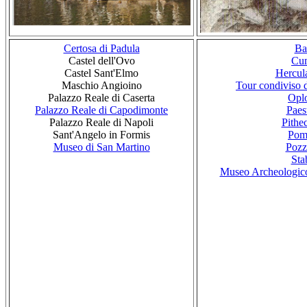
Certosa di Padula
Ba
Castel dell'Ovo
Cu
Castel Sant'Elmo
Hercul
Maschio Angioino
Tour condiviso 
Palazzo Reale di Caserta
Oplo
Palazzo Reale di Capodimonte
Paes
Palazzo Reale di Napoli
Pithe
Sant'Angelo in Formis
Pom
Museo di San Martino
Pozz
Sta
Museo Archeologico