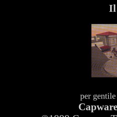
I
Ricostruzione
per gentile
Capware 